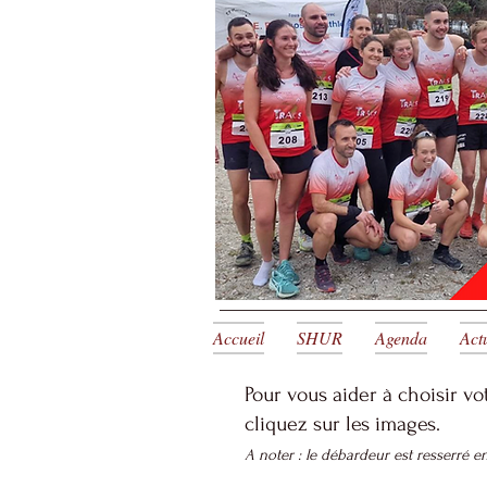
3D
3D
3D
T-shirt
Débardeur
Brassière
Commande possible jusqu'au
Possib
Accueil
SHUR
Agenda
Act
Pour vous aider à choisir vot
cliquez sur les images.
A noter : le débardeur est resserré e