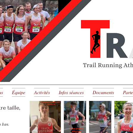
BOUTIQUE
18 Septembre 2022
inclus. La prochaine commande se fera en f
commande, probablement vers janvier 2023.
ilité de règlement par chèque, s'adresser à Marion (06.78.97.7
us
Équipe
Activités
Infos séances
Documents
Parte
re taille,
n bas.