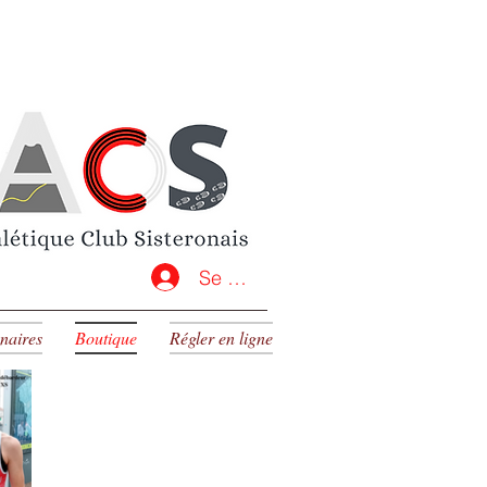
Guide des tailles
onction des quantités en pré-
5.91).
Se connecter
naires
Boutique
Régler en ligne