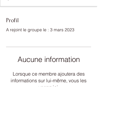
Profil
A rejoint le groupe le : 3 mars 2023
Aucune information
Lorsque ce membre ajoutera des
informations sur lui-même, vous les
verrez ici.
Nous contacter
©2021 par TRACS: Trail Running Athlétique Club
Sisteronais. Créé avec Wix.com