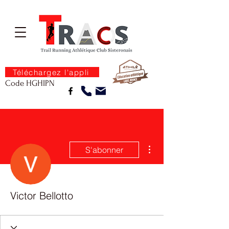
Téléchargez l'appli
Code HGHIPN
Plus d'actions
S'abonner
Victor Bellotto