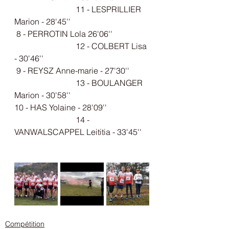
			11 - 
LESPRILLIER 
Marion
 - 28'45''
 8 - 
PERROTIN Lola
 26'06''		
			12 - 
COLBERT Lisa
- 30'46''
 9 - 
REYSZ Anne-marie
 - 27'30''	
			13 - 
BOULANGER 
Marion
 - 30'58''
10 - 
HAS Yolaine
 - 28'09''		
			14 - 
VANWALSCAPPEL Leititia
 - 33'45''
Compétition