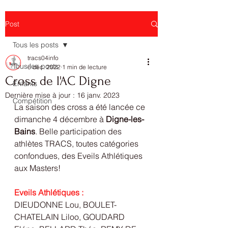
Post
Tous les posts
tracs04info
Tous les posts
6 déc. 2022
1 min de lecture
Cross de l'AC Digne
Enfants
Dernière mise à jour :
16 janv. 2023
Compétition
La saison des cross a été lancée ce 
dimanche 4 décembre à 
Digne-les-
Bains
. Belle participation des 
athlètes TRACS, toutes catégories 
confondues, des Eveils Athlétiques 
aux Masters! 
Eveils Athlétiques : 
DIEUDONNE Lou, BOULET-
CHATELAIN Liloo, GOUDARD 