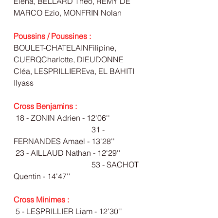
Eléna, BELLARD Théo, REMY DE 
MARCO Ezio, MONFRIN Nolan
Poussins / Poussines : 
BOULET-CHATELAINFilipine, 
CUERQCharlotte, DIEUDONNE 
Cléa, LESPRILLIEREva, EL BAHITI 
Ilyass
Cross Benjamins : 
 18 - 
ZONIN Adrien
 - 12'06''
31 - 
FERNANDES Amael
 - 13'28''
 23 - 
AILLAUD Nathan
 - 12'29''
53 - 
SACHOT 
Quentin
 - 14'47''
Cross Minimes : 
 5 - 
LESPRILLIER Liam
 - 12'30''