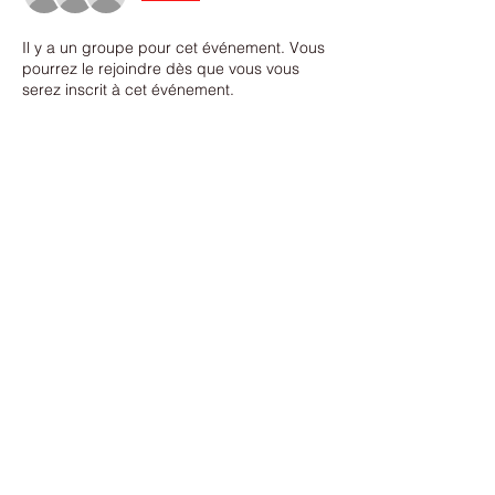
Il y a un groupe pour cet événement. Vous
pourrez le rejoindre dès que vous vous
serez inscrit à cet événement.
Partager cet événement
Nous contacter
©2021 par TRACS: Trail Running Athlétique Club
Sisteronais. Créé avec Wix.com