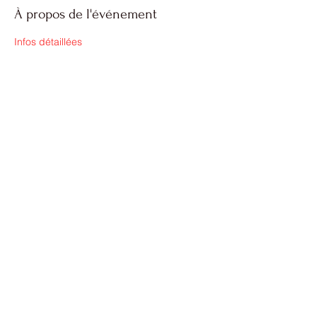
À propos de l'événement
Infos détaillées
Partager cet événement
Nous contacter
©2021 par TRACS: Trail Running Athlétique Club
Sisteronais. Créé avec Wix.com