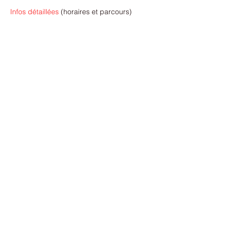
Infos détaillées
 (horaires et parcours) 
Partager cet événement
Nous contacter
©2021 par TRACS: Trail Running Athlétique Club
Sisteronais. Créé avec Wix.com