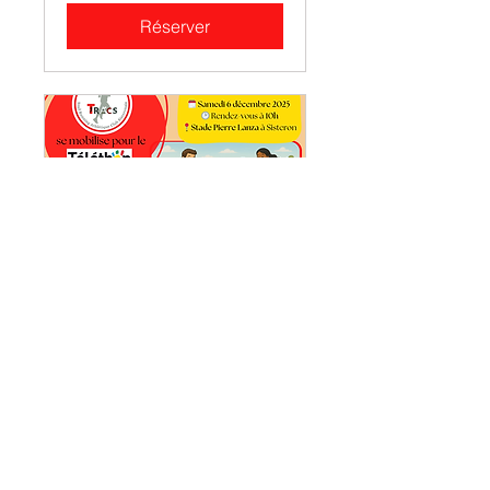
Réserver
Matinée Téléthon
🏃‍♂️ Relais des Familles : 36,37
km de solidarité
Chargement des jours...
Réserver