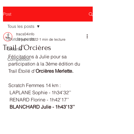
Post
Tous les posts
tracs04info
Tous les posts
23 janv. 2022
1 min de lecture
Trail d'Orcières
Enfants
Félicitations à Julie pour sa 
Compétition
participation à la 3ème édition du 
Trail Étoilé d'
Orcières Merlette
.
Scratch Femmes 14 km : 
 LAPLANE Sophie - 1h34’32’’
 RENARD Florine - 1h42’17’’ 
BLANCHARD Julie - 1h43’13’’ 