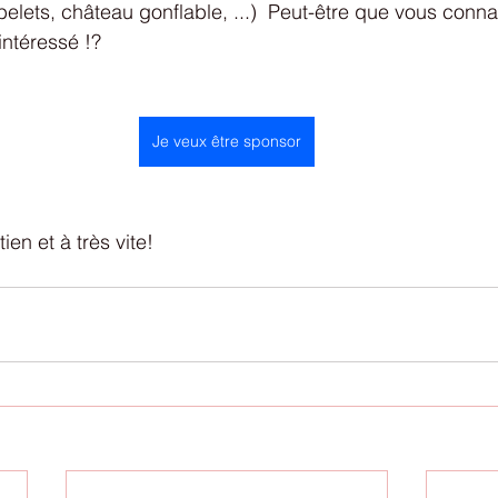
belets, château gonflable, ...)  Peut-être que vous conna
intéressé !? 
Je veux être sponsor
en et à très vite! 