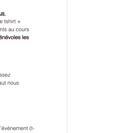
us 
e tshirt + 
ants au cours 
énévoles les 
ssez 
aut nous 
l'événement (t-